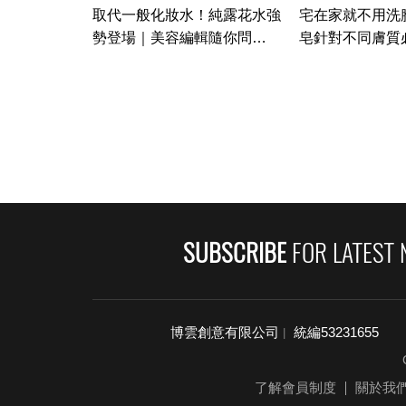
取代一般化妝水！純露花水強
宅在家就不用洗
勢登場｜美容編輯隨你問
皂針對不同膚質
#100｜Vogue Taiwan
美容編輯隨你問13
Taiwan #好家
養
SUBSCRIBE
FOR LATEST 
博雲創意有限公司
統編53231655
|
了解會員制度
關於我