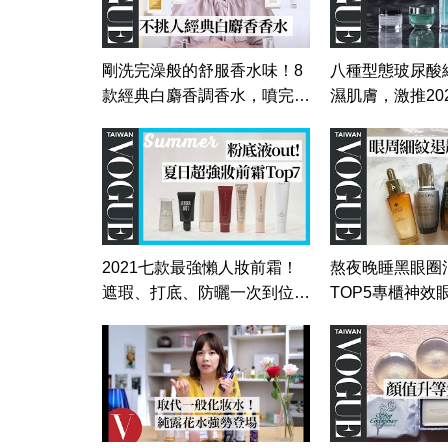
剛洗完澡般的舒服香水味！8
八種型態玻尿酸
款經典白麝香調香水，噴完好
濕肌膚，激推20
感度瞬間激升｜美容編輯隨你
玻尿酸保養｜美
問149｜VOGUE Taiwan
148｜Vogue Tai
2021七款最強懶人妝前霜！
熬夜晚睡黑眼圈
遮瑕、打底、防曬一次到位｜
TOP5專櫃神效
美容編輯隨你問144｜Vogue
｜美容編輯隨你問
Taiwan
Vogue Taiwan