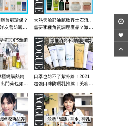
防曬兼顧環保？
大熱天臉部油膩妝容土石流，
海洋友善防曬
需要哪種角質調理產品？激推
隨你問146｜
六款2021顆粒型角質產品！
｜美容編輯隨你問145｜
Vogue Taiwan
5專櫃網購熱銷
口罩也防不了紫外線！2021
不出門荷包如何
超強口碑防曬乳推薦｜美容編
容編輯隨你問
輯隨你問140｜Vogue Taiwan
aiwan #好家在
#好家在我在家