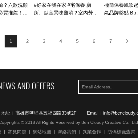
臉？六款洗顏
#好家在我在家 #宅保養 廁
極簡保養風吹
必買推薦！｜
所、臥室異味難消？室內芳香
氣品牌盤點 Bb
6｜Vogue
噴霧幫你瞬間消除｜美容編輯
LABORATORI
在我在家 #宅保
隨你問135｜Vogue Taiwan
ARgENTUM、
BIOEFFECT、
1
2
3
4
5
6
7
美容編輯隨你問1
Taiwan
NEWS AND OFFERS
地址
高雄市鹽埕區五福四路33號2F
Email
info@bencloudy.
|
|
Copyrights © 2018 All Rights Reserved by Ben Cloudy Creative Co., Ltd
們
常見問題
網站地圖
聯絡我們
異業合作
防偽標籤查詢