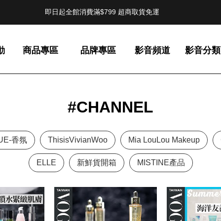
即日起全館消費滿$799 超商取貨免運
動
商品專區
品牌專區
影音頻道
影音分類
#CHANNEL
UE-香氛
ThisisVivianWoo
Mia LouLou Makeup
ELLE
新鮮貨開箱
MISTINE產品