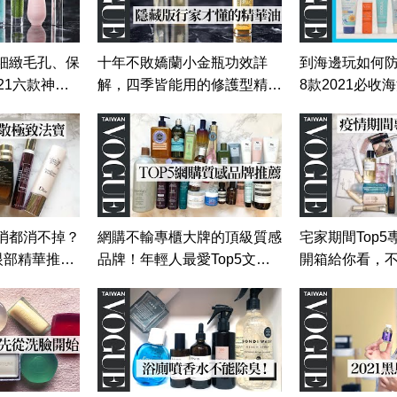
細緻毛孔、保
十年不敗嬌蘭小金瓶功效詳
到海邊玩如何
21六款神級
解，四季皆能用的修護型精華
8款2021必收
容編輯隨你問
油！｜美容編輯隨你問147｜
乳！｜美容編輯
wan
Vogue Taiwan
Vogue Taiwan
消都消不掉？
網購不輸專櫃大牌的頂級質感
宅家期間Top
眼部精華推薦
品牌！年輕人最愛Top5文青
開箱給你看，
143｜
品牌推薦｜美容編輯隨你問
大失血？｜美
142｜Vogue Taiwan
141｜Vogue T
我在家 #宅保養