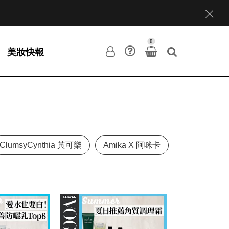
0
美妝快報
ClumsyCynthia 黃可樂
Amika X 阿咪卡