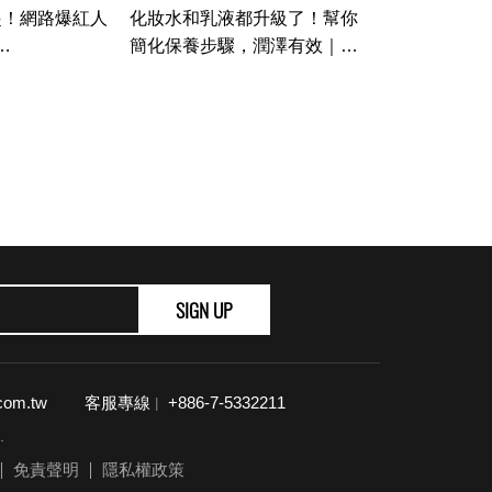
起！網路爆紅人
化妝水和乳液都升級了！幫你
簡化保養步驟，潤澤有效｜美
ES、
容編輯隨你問133｜Vogue
Taiwan
FILORGA｜
34｜Vogue
SIGN UP
com.tw
客服專線
+886-7-5332211
|
.
免責聲明
隱私權政策