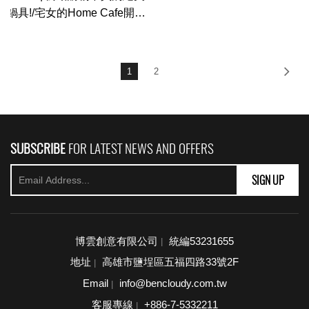
鍋具!/宅女的Home Cafe開張
☕/和Wallace拍片/早晚護膚小
物&routine ft. FOREO
Sweden UFO🛸
1
2
SUBSCRIBE
FOR LATEST NEWS AND OFFERS
SIGN UP
博雲創意有限公司
統編53231655
|
地址
高雄市鹽埕區五福四路33號2F
|
Email
info@bencloudy.com.tw
|
客服專線
+886-7-5332211
|