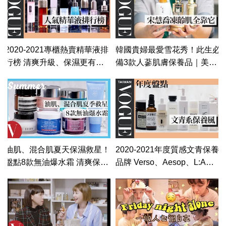
BIOEFFECT、FILORGA｜美
容編輯隨你問134｜Vogue
Taiwan
2020-2021專櫃熱賣精華液排
韓國貴婦最愛雪花秀！此生必
行榜 清爽升級、保濕更有感
備3款人蔘肌膚保養品｜美容
｜美容編輯隨你問#122​｜
編輯隨你問#126​ ｜Vogue
Vogue Taiwan
Taiwan
油肌、混合肌夏天保濕救星！
2020-2021年度質感文青保養
盤點8款無油爆水霜 清爽保養
品牌 Verso、Aesop、L:A
無負擔｜美容編輯隨你問#91
Bruket、等必入手經典產品｜
｜Vogue Taiwan
美容編輯隨你問#120｜
Vogue Taiwan