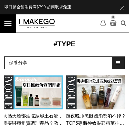
即日起全館消費滿$799 超商取貨免運
0
#TYPE
保養分享
大熱天臉部油膩妝容土石流，
熬夜晚睡黑眼圈消都消不掉？
需要哪種角質調理產品？激推
TOP5專櫃神效眼部精華推薦