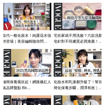
六款2021顆粒型角質產品！
｜美容編輯隨你問143｜
｜美容編輯隨你問145｜
Vogue Taiwan
Vogue Taiwan
取代一般化妝水！純露花水強
宅在家就不用洗臉？六款洗顏
勢登場｜美容編輯隨你問
皂針對不同膚質必買推薦！｜
#100｜Vogue Taiwan
美容編輯隨你問136｜Vogue
Taiwan #好家在我在家 #宅保
養
極簡保養風吹起！網路爆紅人
化妝水和乳液都升級了！幫你
氣品牌盤點 Bb
簡化保養步驟，潤澤有效｜美
LABORATORIES、
容編輯隨你問133｜Vogue
ARgENTUM、
Taiwan