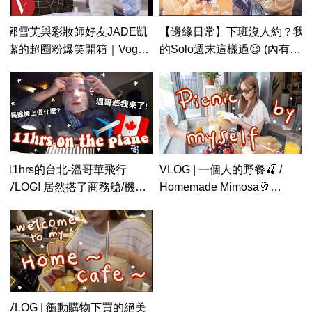
郭雪芙與彩妝師好友JADE凱
【邊緣日常】下班沒人約？我
潔的超圈粉爆笑開箱｜Vogue
的Solo週末這樣過😉 (內有抽
Taiwan
獎🧡) | cynthia黃可樂 x 碧兒
泉
11hrs的台北-溫哥華飛行
VLOG | 一個人的野餐🍒 /
VLOG! 居然搭了商務艙/機上
Homemade Mimosa🥂
護膚化妝程序/終於見面了✌️
/Summer GRWM/想對20歲的
【Vancouver Vlog EP2】
自己說的話...? ft. SOFINA
🇨🇦
Jenne
VLOG | 衝動購物下買的絕美