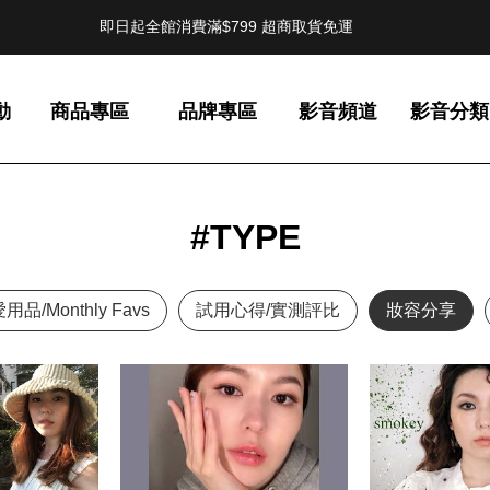
即日起全館消費滿$799 超商取貨免運
動
商品專區
品牌專區
影音頻道
影音分類
#TYPE
品/Monthly Favs
試用心得/實測評比
妝容分享