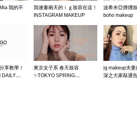
h Mia 我的不
我連畫兩天的ｉｇ妝容在這！
波希米亞煙燻妝 s
INSTAGRAM MAKEUP
boho makeup
容分享教學！
東京女子系 春天妝容
ig makeup
DAILY
✨TOKYO SPRING
深之大家敲通
IAL || 旭爾
MAKEUP''
olmes