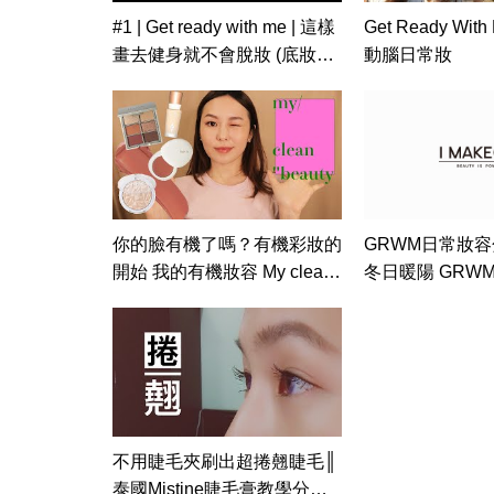
#1 | Get ready with me | 這樣
Get Ready Wit
畫去健身就不會脫妝 (底妝&
動腦日常妝
眼妝篇)
你的臉有機了嗎？有機彩妝的
GRWM日常妝
開始 我的有機妝容 My clean
冬日暖陽 GRWM 
beauty makeup
MAKEUP TUTOR
摩斯 Hsurlock H
不用睫毛夾刷出超捲翹睫毛║
泰國Mistine睫毛膏教學分享