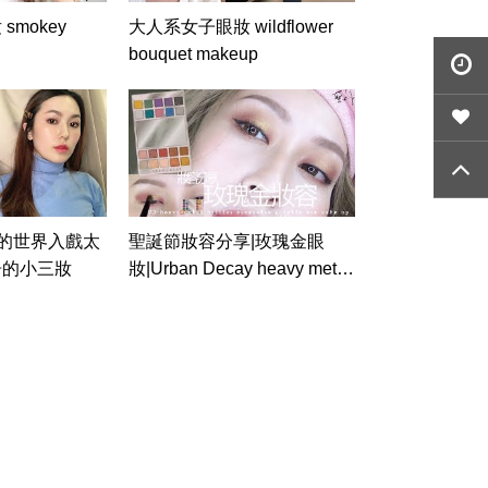
mokey
大人系女子眼妝 wildflower
bouquet makeup
夫妻的世界入戲太
聖誕節妝容分享|玫瑰金眼
告的小三妝
妝|Urban Decay heavy metal
holiday眼影盤開箱|蔡小J