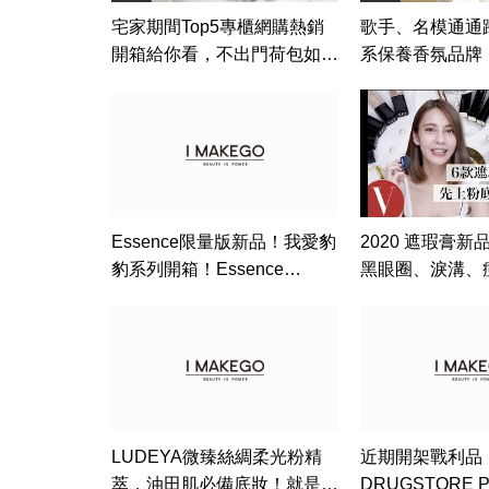
宅家期間Top5專櫃網購熱銷
歌手、名模通通
開箱給你看，不出門荷包如何
系保養香氛品牌
大失血？｜美容編輯隨你問
隨你問132｜Vogu
141｜Vogue Taiwan #好家在
我在家 #宅保養
Essence限量版新品！我愛豹
2020 遮瑕膏
豹系列開箱！Essence
黑眼圈、淚溝、
Bronzed This Way Review ||
VOGUE Girl 
摩斯 HH
LUDEYA微臻絲綢柔光粉精
近期開架戰利品
萃，油田肌必備底妝！就是要
DRUGSTORE 