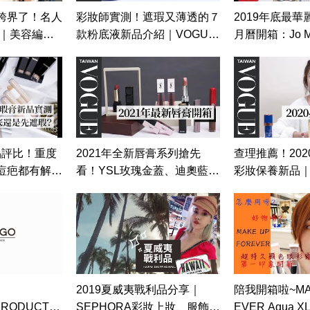
跨界了！名人
彩妝師實測！遮瑕又薄透的７
2019年底最華
 ｜美容編輯
款粉底液新品介紹｜VOGUE
月曆開箱：Jo M
e Taiwan
Girl來開箱
Diptyque、L'O
Paul&Joe、Api
｜美容編輯隨你問
Vogue Taiwan
新品評比！重度
2021年全新唇膏系列搶先
查理推薦！202
痘疤都有解｜
看！YSL玫瑰金蓋、迪奧藍星
彩妝保養新品｜VO
來開箱
唇膏、香奈兒獅子唇膏...｜
來開箱
VOGUE Girl 來開箱
2019夏威夷戰利品分享｜
陪我開箱啦~MAK
PRODUCTS
SEPHORA彩妝上妝、服飾、
EVER Aqua