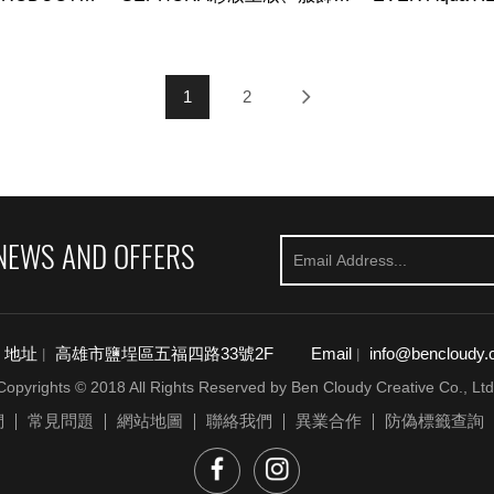
 Hsurlock
必買特產、夏威夷車牌？？
彩霜快閃第一印象|
Long Lasting W
Shadow First I
1
2
NEWS AND OFFERS
地址
高雄市鹽埕區五福四路33號2F
Email
info@bencloudy.
|
|
Copyrights © 2018 All Rights Reserved by Ben Cloudy Creative Co., Ltd
們
常見問題
網站地圖
聯絡我們
異業合作
防偽標籤查詢