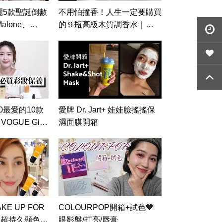
麗5款聖誕倒數
不用怕撞香！人生一定要購買
alone、
的９瓶高級木質調香水｜
ccitane、
VOGUE Girl 來開箱
vita、Chanel
 #58｜
0最愛的10款
愛牌 Dr. Jart+ 娃娃臉搖搖保
GUE Girl
濕面膜開箱
E UP FOR
COLOURPOP開箱+試色💙
 XL超持久顯色眼
眼影盤/打亮/唇膏