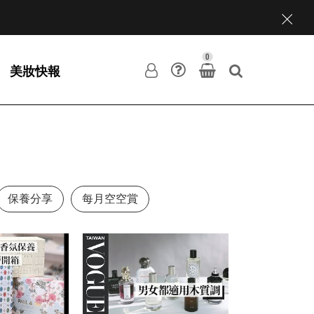
0
美妝快報
保養分享
每月空空賞