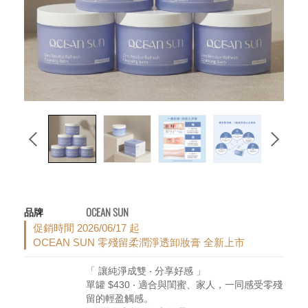
OCEAN SUN
促銷時間 2026/06/17 起
OCEAN SUN 零殘留柔潤淨透卸妝膏 全新上市
「 讓純淨成雙 ‧ 分享好感 」
單罐 $430 ‧ 適合與閨蜜、家人，一同感受零殘
留的輕盈觸感。