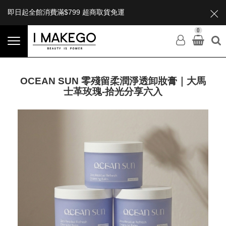
即日起全館消費滿$799 超商取貨免運
0
OCEAN SUN 零殘留柔潤淨透卸妝膏｜大馬
士革玫瑰-拾光分享六入