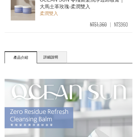
大馬士革玫瑰-柔潤雙入
柔潤雙入
NT$1,360
NT$960
|
OCEAN SUN
OCEAN SUN 零殘留柔潤淨透卸妝膏｜大
馬士革玫瑰-澄淨四入
詳細說明
產品介紹
澄淨四入
NT$2,720
NT$1,800
|