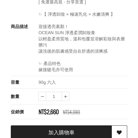
[ 免運最高規 ‧ 分享首選 ]
✨【 淨透卸妝 × 極速乳化 × 水嫩清爽 】
商品描述
迎接透亮素顏！
OCEAN SUN 淨透柔潤卸妝膏
以輕盈柔滑質地，溫和包覆並溶解彩妝與表層
髒污
讓洗後的肌膚感受自在舒適的清爽感
✨ 產品特色
嫁接睫毛亦可使用
容量
90g 六入
數量
NT$2,660
NT$4,080
促銷價
加入購物車