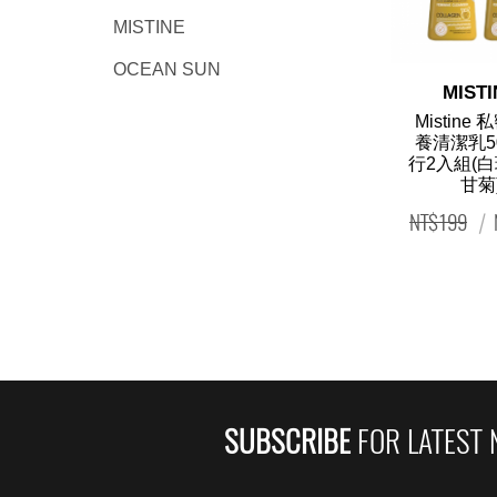
MISTINE
OCEAN SUN
Quick
MISTI
Mistine
養清潔乳50
行2入組(白
甘菊
NT$199
|
SUBSCRIBE
FOR LATEST 